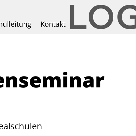
hulleitung
Kontakt
enseminar
ealschulen