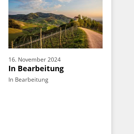
16. November 2024
1
In Bearbeitung
In Bearbeitung
D
P
b
L
m