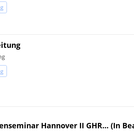
ng
eitung
ng
ng
enseminar Hannover II GHR... (In Be