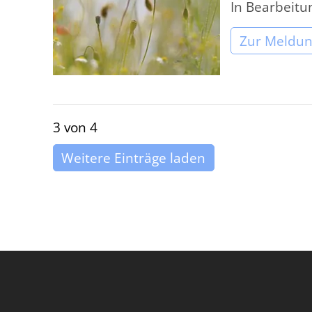
In Bearbeitu
Zur Meldu
3 von 4
Weitere Einträge laden